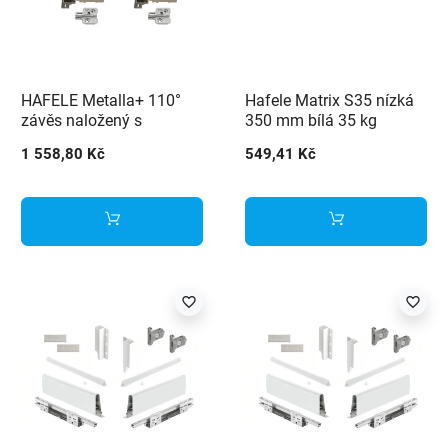
HAFELE Metalla+ 110°
Hafele Matrix S35 nízká
závěs naložený s
350 mm bílá 35 kg
tlumením - 50 ks
1 558,80 Kč
549,41 Kč
favorite_border
favorite_border