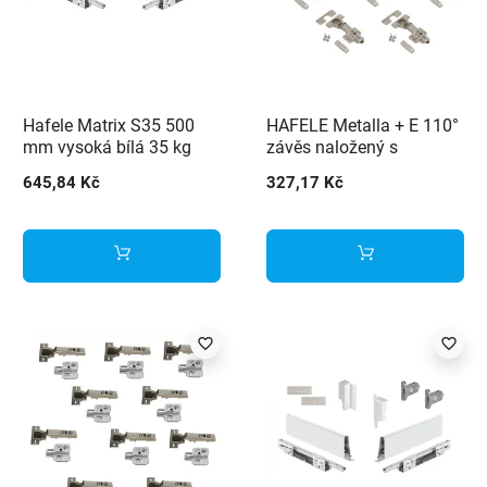
Hafele Matrix S35 500
HAFELE Metalla + E 110°
mm vysoká bílá 35 kg
závěs naložený s
tlumením - 10 ks
645,84 Kč
327,17 Kč
favorite_border
favorite_border