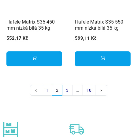
Hafele Matrix S35 450
Hafele Matrix S35 550
mm nízká bílá 35 kg
mm nízká bílá 35 kg
552,17 Kč
599,11 Kč
Předchozí
Další
1
2
3
…
10
keyboard_arrow_left
keyboard_arrow_right