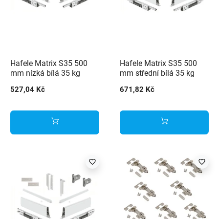
Hafele Matrix S35 500
Hafele Matrix S35 500
mm nízká bílá 35 kg
mm střední bílá 35 kg
527,04 Kč
671,82 Kč
favorite_border
favorite_border