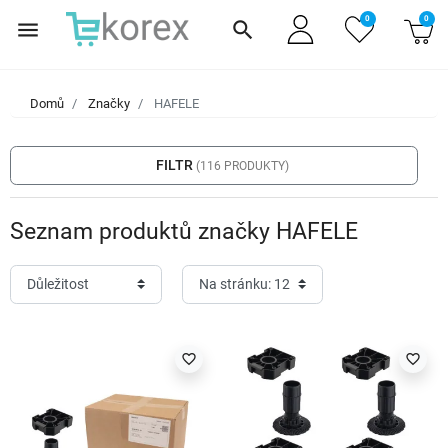
0
0
menu
search
Domů
Značky
HAFELE
filter_list
FILTR
(116 PRODUKTY)
Seznam produktů značky HAFELE
favorite_border
favorite_border