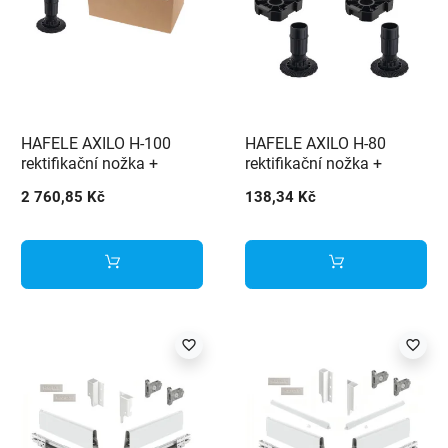
HAFELE AXILO H-100
HAFELE AXILO H-80
rektifikační nožka +
rektifikační nožka +
příruba - 100 ks
příruba - 4 ks
2 760,85 Kč
138,34 Kč
favorite_border
favorite_border