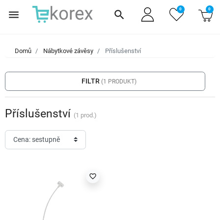
0
0
menu
search
Domů
Nábytkové závěsy
Příslušenství
filter_list
FILTR
(1 PRODUKT)
Příslušenství
(1 prod.)
favorite_border