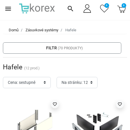
0
0
menu
search
Domů
Zásuvkové systémy
Hafele
filter_list
FILTR
(70 PRODUKTY)
Hafele
(12 prod.)
favorite_border
favorite_border