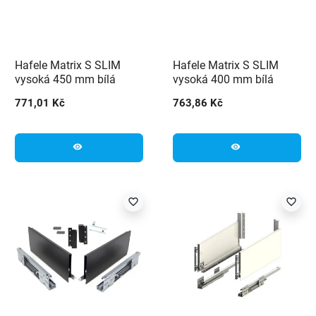
Hafele Matrix S SLIM
Hafele Matrix S SLIM
vysoká 450 mm bílá
vysoká 400 mm bílá
771,01 Kč
763,86 Kč
visibility
visibility
favorite_border
favorite_border