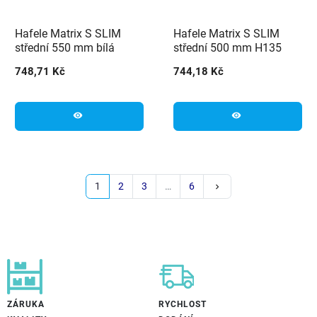
Hafele Matrix S SLIM
Hafele Matrix S SLIM
střední 550 mm bílá
střední 500 mm H135
černá
748,71 Kč
744,18 Kč
visibility
visibility
Další
1
2
3
…
6
keyboard_arrow_right
ZÁRUKA
RYCHLOST