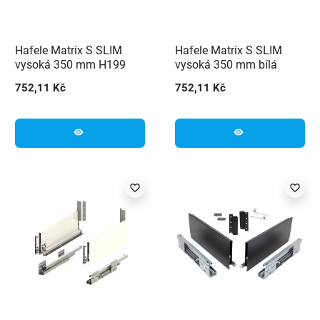
Hafele Matrix S SLIM
Hafele Matrix S SLIM
vysoká 350 mm H199
vysoká 350 mm bílá
černá
752,11 Kč
752,11 Kč
visibility
visibility
favorite_border
favorite_border