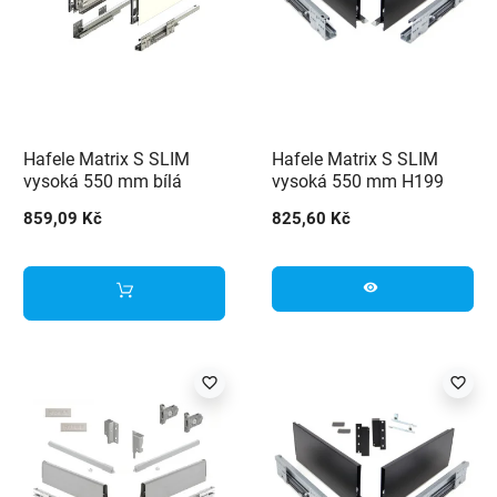
Hafele Matrix S SLIM
Hafele Matrix S SLIM
vysoká 550 mm bílá
vysoká 550 mm H199
černá
859,09 Kč
825,60 Kč
visibility
favorite_border
favorite_border