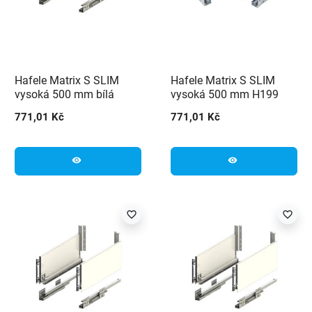
Hafele Matrix S SLIM
Hafele Matrix S SLIM
vysoká 500 mm bílá
vysoká 500 mm H199
černá
771,01 Kč
771,01 Kč
visibility
visibility
favorite_border
favorite_border