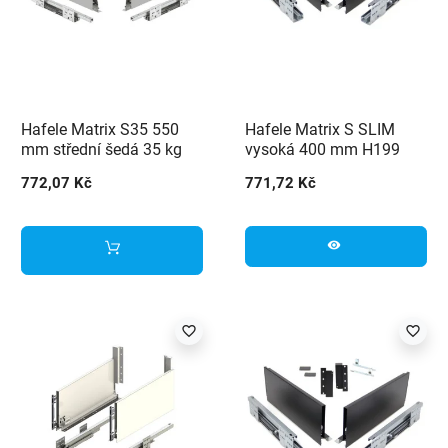
Hafele Matrix S35 550
Hafele Matrix S SLIM
mm střední šedá 35 kg
vysoká 400 mm H199
černá
772,07 Kč
771,72 Kč
visibility
favorite_border
favorite_border