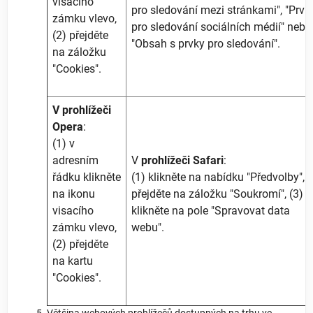
visacího
pro sledování mezi stránkami", "Prvk
zámku vlevo,
pro sledování sociálních médií" nebo
(2) přejděte
"Obsah s prvky pro sledování".
na záložku
"Cookies".
V prohlížeči
Opera
:
(1) v
adresním
V
prohlížeči Safari
:
řádku klikněte
(1) klikněte na nabídku "Předvolby", (
na ikonu
přejděte na záložku "Soukromí", (3)
visacího
klikněte na pole "Spravovat data
zámku vlevo,
webu".
(2) přejděte
na kartu
"Cookies".