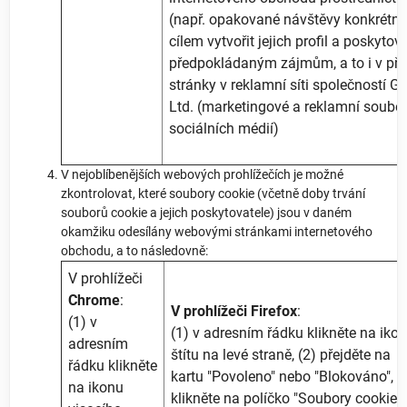
(např. opakované návštěvy konkrétních
cílem vytvořit jejich profil a poskyto
předpokládaným zájmům, a to i v příp
stránky v reklamní síti společností G
Ltd. (marketingové a reklamní soubo
sociálních médií)
V nejoblíbenějších webových prohlížečích je možné
zkontrolovat, které soubory cookie (včetně doby trvání
souborů cookie a jejich poskytovatele) jsou v daném
okamžiku odesílány webovými stránkami internetového
obchodu, a to následovně:
V prohlížeči
Chrome
:
V prohlížeči Firefox
:
(1) v
(1) v adresním řádku klikněte na iko
adresním
štítu na levé straně, (2) přejděte na
řádku klikněte
kartu "Povoleno" nebo "Blokováno", (
na ikonu
klikněte na políčko "Soubory cookie