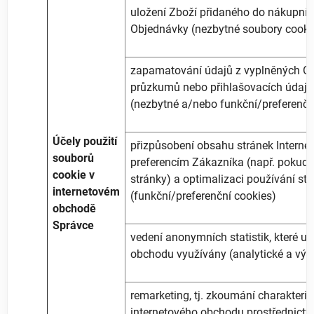
uložení Zboží přidaného do nákupníh
Objednávky (nezbytné soubory cooki
zapamatování údajů z vyplněných O
průzkumů nebo přihlašovacích údajů
(nezbytné a/nebo funkční/preferenčn
Účely použití
přizpůsobení obsahu stránek Interne
souborů
preferencím Zákazníka (např. pokud jd
cookie v
stránky) a optimalizaci používání st
internetovém
(funkční/preferenční cookies)
obchodě
Správce
vedení anonymních statistik, které uk
obchodu využívány (analytické a výk
remarketing, tj. zkoumání charakteri
internetového obchodu prostřednictv