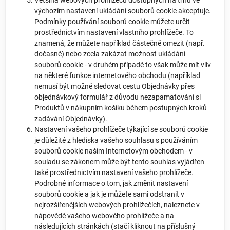
Většina webových prohlížečů dostupných na trhu ve
výchozím nastavení ukládání souborů cookie akceptuje.
Podmínky používání souborů cookie můžete určit
prostřednictvím nastavení vlastního prohlížeče. To
znamená, že můžete například částečně omezit (např.
dočasně) nebo zcela zakázat možnost ukládání
souborů cookie - v druhém případě to však může mít vliv
na některé funkce internetového obchodu (například
nemusí být možné sledovat cestu Objednávky přes
objednávkový formulář z důvodu nezapamatování si
Produktů v nákupním košíku během postupných kroků
zadávání Objednávky).
Nastavení vašeho prohlížeče týkající se souborů cookie
je důležité z hlediska vašeho souhlasu s používáním
souborů cookie naším Internetovým obchodem - v
souladu se zákonem může být tento souhlas vyjádřen
také prostřednictvím nastavení vašeho prohlížeče.
Podrobné informace o tom, jak změnit nastavení
souborů cookie a jak je můžete sami odstranit v
nejrozšířenějších webových prohlížečích, naleznete v
nápovědě vašeho webového prohlížeče a na
následujících stránkách (stačí kliknout na příslušný