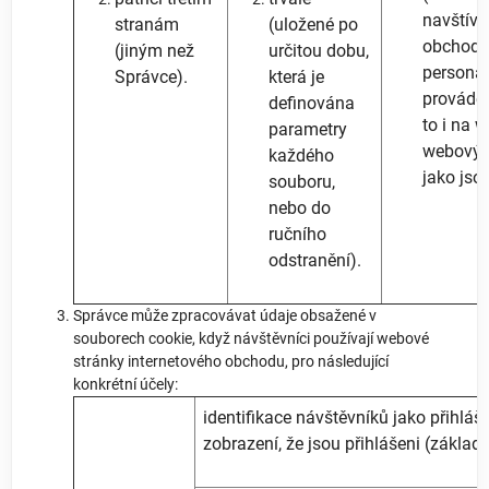
navštívi
stranám
(uložené po
obchodu
(jiným než
určitou dobu,
personal
Správce).
která je
prováděn
definována
to i na 
parametry
webových
každého
jako jsou
souboru,
nebo do
ručního
odstranění).
Správce může zpracovávat údaje obsažené v
souborech cookie, když návštěvníci používají webové
stránky internetového obchodu, pro následující
konkrétní účely:
identifikace návštěvníků jako přihlá
zobrazení, že jsou přihlášeni (základ