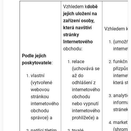
Vzhledem k
době
jejich uložení na
zařízení osoby,
která navštíví
Vzhledem k
ú
stránky
Internetového
(umožňuj
obchodu:
internet
Podle jejich
relace
funkční/
poskytovatele
:
(uchovává se
přizpůs
vlastní
až do
internet
(vytvořené
odhlášení z
která str
webovou
internetového
analytic
stránkou
obchodu
informa
internetového
nebo vypnutí
stránek 
obchodu
internetového
správce) a
prohlížeče) a
marketin
(shromaž
patřící třetím
trvalé