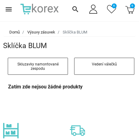
0
0
menu
search
Domů
Výsuvy zásuvek
Sklíčka BLUM
Sklíčka BLUM
Skluzavky namontované
Vedení válečků
zespodu
Zatím zde nejsou žádné produkty