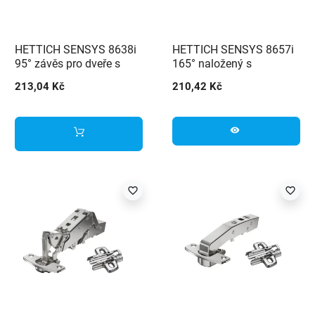
HETTICH SENSYS 8638i
HETTICH SENSYS 8657i
95° závěs pro dveře s
165° naložený s
hliníkovým rámem
integrovaným tlumením
213,04 Kč
210,42 Kč
(9091744) + podložka
(9099540) + podložka
(9091804) černý
(9071576)
visibility
favorite_border
favorite_border