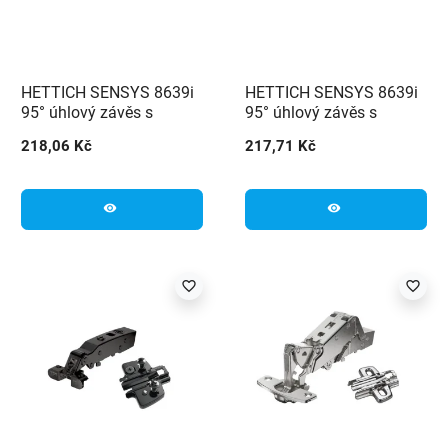
HETTICH SENSYS 8639i
HETTICH SENSYS 8639i
95° úhlový závěs s
95° úhlový závěs s
integrovaným tlumením
integrovaným tlumením
218,06 Kč
217,71 Kč
(9088021) + podložka
(9088021) + podložka
(9071671)
(9071666)
visibility
visibility
favorite_border
favorite_border