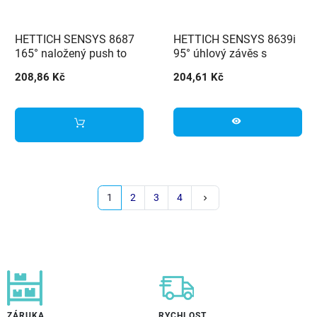
HETTICH SENSYS 8687
HETTICH SENSYS 8639i
165° naložený push to
95° úhlový závěs s
open (9099660) +
integrovaným tlumením
208,86 Kč
204,61 Kč
podložka (9071575)
(9088021) + podložka
(9071576)
visibility
Další
1
2
3
4
keyboard_arrow_right
ZÁRUKA
RYCHLOST