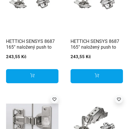
HETTICH SENSYS 8687
HETTICH SENSYS 8687
165° naložený push to
165° naložený push to
open (9099660) +
open (9099660) +
243,55 Kč
243,55 Kč
podložka (9071666)
podložka (9071671)
favorite_border
favorite_border