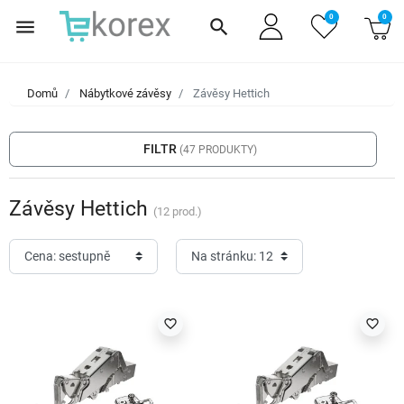
0
0
menu
search
Domů
Nábytkové závěsy
Závěsy Hettich
filter_list
FILTR
(47 PRODUKTY)
Závěsy Hettich
(12 prod.)
favorite_border
favorite_border