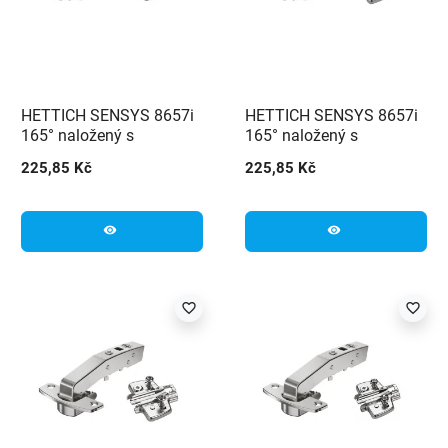
HETTICH SENSYS 8657i
HETTICH SENSYS 8657i
165° naložený s
165° naložený s
integrovaným tlumením
integrovaným tlumením
225,85 Kč
225,85 Kč
(9099540) + podložka
(9099540) + podložka
(9071666)
(9071671)
visibility
visibility
favorite_border
favorite_border