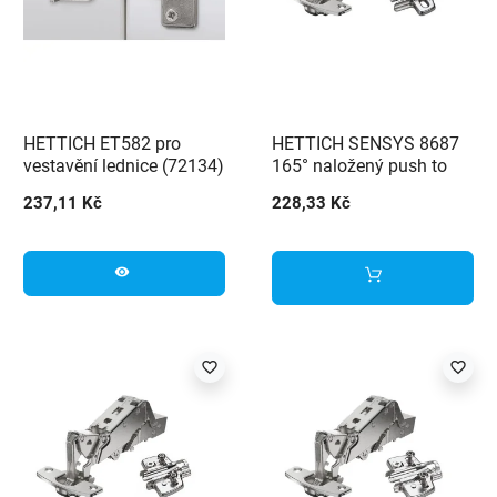
HETTICH ET582 pro
HETTICH SENSYS 8687
vestavění lednice (72134)
165° naložený push to
+ podložka
open (9099660) +
237,11 Kč
228,33 Kč
podložka (9071576)
visibility
favorite_border
favorite_border