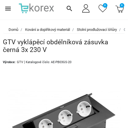
0
0
menu
search
Domů
Kování a doplňkový materiál
Stolní prodlužovací šňůry
GT
GTV vyklápěcí obdélníková zásuvka
černá 3x 230 V
|
Výrobce:
GTV
Katalogové číslo: AE-PB03GS-20