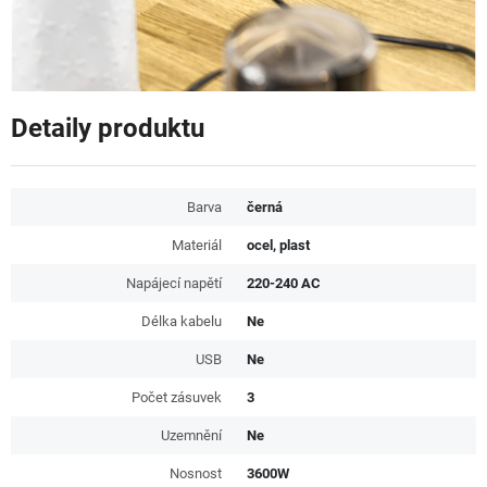
Detaily produktu
Barva
černá
Materiál
ocel, plast
Napájecí napětí
220-240 AC
Délka kabelu
Ne
USB
Ne
Počet zásuvek
3
Uzemnění
Ne
Nosnost
3600W