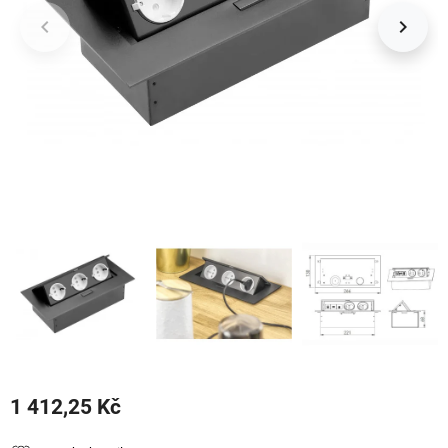
keyboard_arrow_left
keyboard_arrow_right
Předchozí
Další
1 412,25 Kč