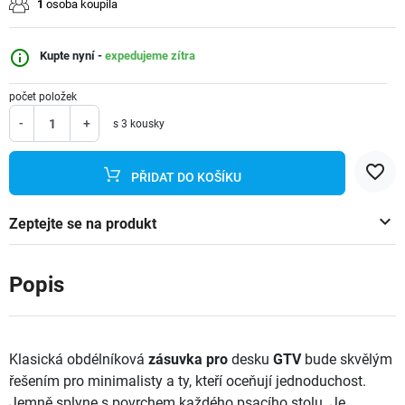
1
osoba koupila
info_outline
Kupte nyní -
expedujeme zítra
počet položek
-
+
s 3 kousky
favorite_border
PŘIDAT DO KOŠÍKU
keyboard_arrow_down
Zeptejte se na produkt
Popis
Klasická obdélníková
zásuvka pro
desku
GTV
bude skvělým
řešením pro minimalisty a ty, kteří oceňují jednoduchost.
Jemně splyne s povrchem každého psacího stolu. Je