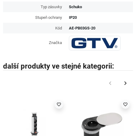
Typ zásuvky
Schuko
Stupeň ochrany
IP20
Kód
AE-PB03GS-20
Značka
další produkty ve stejné kategorii:
keyboard_arrow_left
keyboard_arrow_right
Předchozí
Další
favorite_border
favorite_border