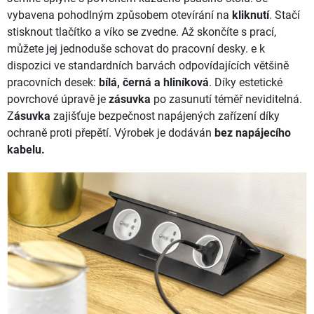
vybavena pohodlným způsobem otevírání na
kliknutí
. Stačí
stisknout tlačítko a víko se zvedne. Až skončíte s prací,
můžete jej jednoduše schovat do pracovní desky. e k
dispozici ve standardních barvách odpovídajících většině
pracovních desek:
bílá, černá a hliníková
. Díky estetické
povrchové úpravě je
zásuvka
po zasunutí téměř neviditelná.
Z
ásuvka
zajišťuje bezpečnost napájených zařízení díky
ochraně proti přepětí. Výrobek je dodáván
bez napájecího
kabelu.